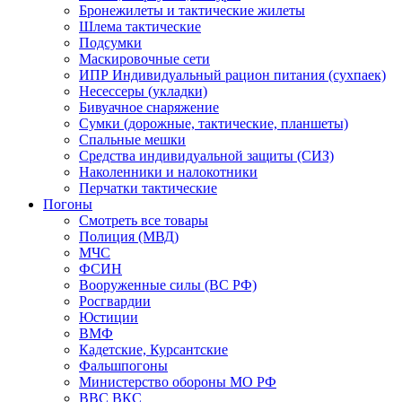
Бронежилеты и тактические жилеты
Шлема тактические
Подсумки
Маскировочные сети
ИПР Индивидуальный рацион питания (сухпаек)
Несессеры (укладки)
Бивуачное снаряжение
Сумки (дорожные, тактические, планшеты)
Спальные мешки
Средства индивидуальной защиты (СИЗ)
Наколенники и налокотники
Перчатки тактические
Погоны
Смотреть все товары
Полиция (МВД)
МЧС
ФСИН
Вооруженные силы (ВС РФ)
Росгвардии
Юстиции
ВМФ
Кадетские, Курсантские
Фальшпогоны
Министерство обороны МО РФ
ВВС ВКС