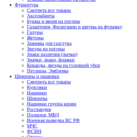
Фурнитура
Смотреть все товары
Аксельбанты
Буквы и якоря на погоны
Галантерея, Филиграни и шнуры на фуражку
Галуны
Жетоны
Зажимы для галстука
Звезды на погоны
Знаки различия (лычки)
Значки, знаки, флажки
Кокарды, звезды на головной убор
Петлицы, Эмблемы
Шевроны и нашивки
Смотреть все товары
Курсовки
Нашивки
Шевроны
Нашивки группа крови
Росгвардия
Полиция, МВД
Военная разведка ВС РФ
МЧС
ФСИН
Охрана