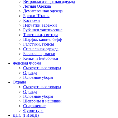
Ветровлагозащитная одежда
Летняя Одежда
Демисезонная одежда
Брюки Штаны
Костюмы
Перчатки варежки
Рубашки тактические
Толстовки, свитера
Шарфы, кашне, бафф
Галстуки, гюйсы
Сигнальная одежда
Балаклавы, маски
Кепки и Бейсболки
Женская Форма
Смотреть все товары
Одежда
Головные уборы
Охрана
Смотреть все товары
Одежда
Головные уборы
Шевроны и нашивки
Снаряжение
Фурнитура
ДПС (ГИБДД)