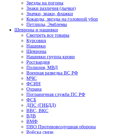
Звезды на погоны
Знаки различия (лычки)
Значки, знаки, флажки
Кокарды, звезды на головной убор
Петлицы, Эмблемы
Шевроны и нашивки
Смотреть все товары
Курсовки
Нашивки
Шевроны
Нашивки группа крови
Росгвардия
Полиция, МВД
Военная разведка ВС РФ
МЧС
ФСИН
Охрана
Пограничная служба ПС РФ
ФСБ
ДПС (ГИБДД)
ВВС, ВКС
ВДВ
ВМФ
ПВО Противовоздушная оборона
Войска связи