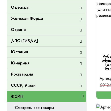
Одежда
Женская Форма
Охрана
ДПС (ГИБДД)
Юстиция
Руб
офи
Юнармия
(д
бе
Росгвардия
Артик
2012.
СССР, 9 мая
ФСИН
Смотреть все товары