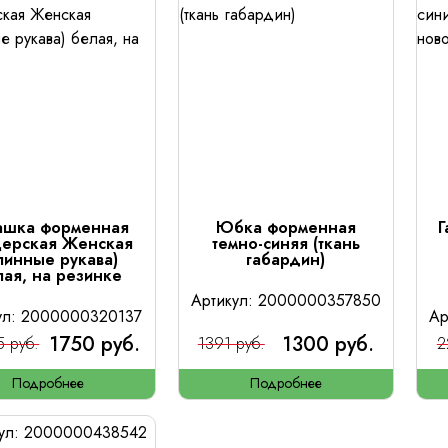
ашка форменная
Юбка форменная
Г
церская Женская
темно-синяя (ткань
линные рукава)
габардин)
лая, на резинке
Артикул: 2000000357850
ул: 2000000320137
Ар
1750 руб.
1300 руб.
5 руб.
1391 руб.
2
Подробнее
Подробнее