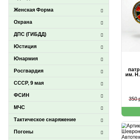
Женская Форма
Охрана
ДПС (ГИБДД)
Юстиция
Юнармия
патр
Росгвардия
им. Н
СССР, 9 мая
ФСИН
350 
МЧС
Тактическое снаряжение
Погоны