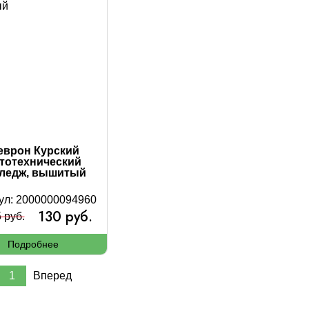
врон Курский
тотехнический
ледж, вышитый
ул: 2000000094960
130 руб.
 руб.
Подробнее
1
Вперед