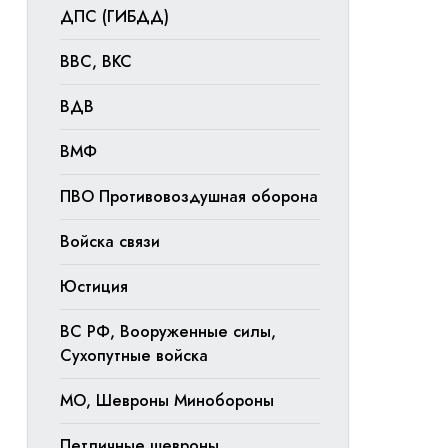
ДПС (ГИБДД)
ВВС, ВКС
ВДВ
ВМФ
ПВО Противовоздушная оборона
Войска связи
Юстиция
ВС РФ, Вооруженные силы,
Сухопутные войска
МО, Шевроны Минобороны
Петличные шевроны