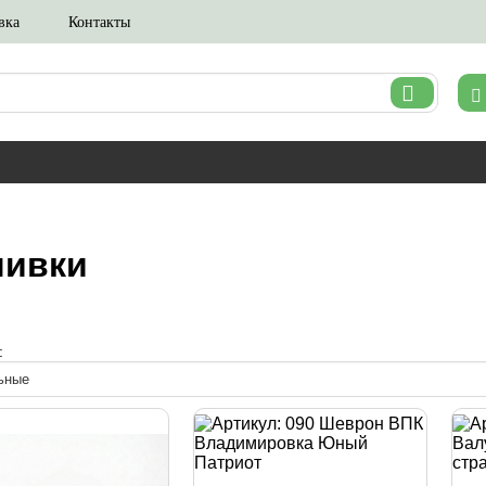
вка
Контакты
шивки
: