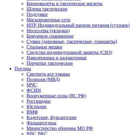
Бронежилеты и тактические жилеты
Шлема тактические
Подсумки
Маскировочные сети
ИПР Индивидуальный рацион питания (сухпаек)
Несессеры (укладки)
Бивуачное снаряжение
Сумки (дорожные, тактические, планшеты)
Спальные мешки
Средства индивидуальной защиты (СИЗ)
Наколенники и налокотники
Перчатки тактические
Погоны
Смотреть все товары
Полиция (МВД)
МЧС
ФСИН
Вооруженные силы (ВС РФ)
Росгвардии
Юстиции
ВМФ
Кадетские, Курсантские
Фальшпогоны
Министерство обороны МО РФ
ВВС ВКС