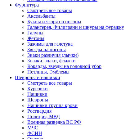
Фурнитура
Смотреть все товары
Аксельбанты
Буквы и якоря на погоны
Галантерея, Филиграни и шнуры на фуражку
Галуны
Жетоны
Зажимы для галстука
Звезды на погоны
Знаки различия (лычки)
Значки, знаки, флажки
Кокарды, звезды на головной убор
Петлицы, Эмблемы
Шевроны и нашивки
Смотреть все товары
Курсовки
Нашивки
Шевроны
Нашивки группа крови
Росгвардия
Полиция, МВД
Военная разведка ВС РФ
МЧС
ФСИН
Охрана