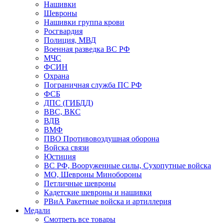
Нашивки
Шевроны
Нашивки группа крови
Росгвардия
Полиция, МВД
Военная разведка ВС РФ
МЧС
ФСИН
Охрана
Пограничная служба ПС РФ
ФСБ
ДПС (ГИБДД)
ВВС, ВКС
ВДВ
ВМФ
ПВО Противовоздушная оборона
Войска связи
Юстиция
ВС РФ, Вооруженные силы, Сухопутные войска
МО, Шевроны Минобороны
Петличные шевроны
Кадетские шевроны и нашивки
РВиА Ракетные войска и артиллерия
Медали
Смотреть все товары