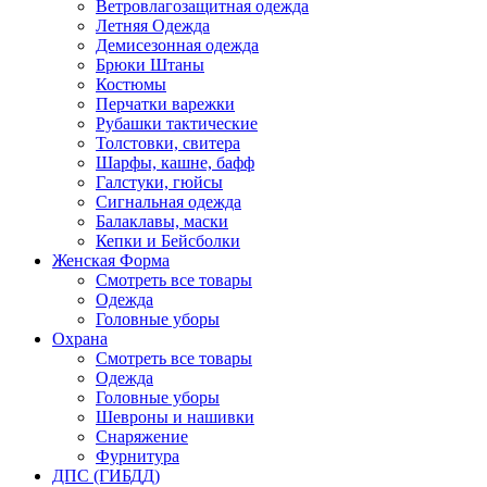
Ветровлагозащитная одежда
Летняя Одежда
Демисезонная одежда
Брюки Штаны
Костюмы
Перчатки варежки
Рубашки тактические
Толстовки, свитера
Шарфы, кашне, бафф
Галстуки, гюйсы
Сигнальная одежда
Балаклавы, маски
Кепки и Бейсболки
Женская Форма
Смотреть все товары
Одежда
Головные уборы
Охрана
Смотреть все товары
Одежда
Головные уборы
Шевроны и нашивки
Снаряжение
Фурнитура
ДПС (ГИБДД)