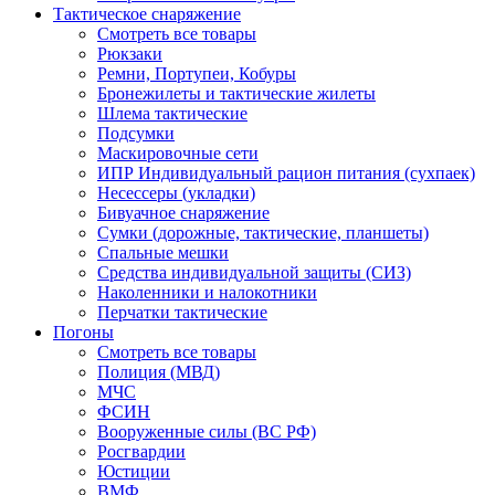
Тактическое снаряжение
Смотреть все товары
Рюкзаки
Ремни, Портупеи, Кобуры
Бронежилеты и тактические жилеты
Шлема тактические
Подсумки
Маскировочные сети
ИПР Индивидуальный рацион питания (сухпаек)
Несессеры (укладки)
Бивуачное снаряжение
Сумки (дорожные, тактические, планшеты)
Спальные мешки
Средства индивидуальной защиты (СИЗ)
Наколенники и налокотники
Перчатки тактические
Погоны
Смотреть все товары
Полиция (МВД)
МЧС
ФСИН
Вооруженные силы (ВС РФ)
Росгвардии
Юстиции
ВМФ