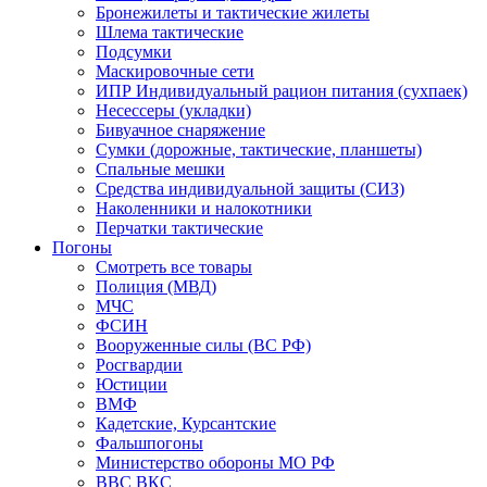
Бронежилеты и тактические жилеты
Шлема тактические
Подсумки
Маскировочные сети
ИПР Индивидуальный рацион питания (сухпаек)
Несессеры (укладки)
Бивуачное снаряжение
Сумки (дорожные, тактические, планшеты)
Спальные мешки
Средства индивидуальной защиты (СИЗ)
Наколенники и налокотники
Перчатки тактические
Погоны
Смотреть все товары
Полиция (МВД)
МЧС
ФСИН
Вооруженные силы (ВС РФ)
Росгвардии
Юстиции
ВМФ
Кадетские, Курсантские
Фальшпогоны
Министерство обороны МО РФ
ВВС ВКС