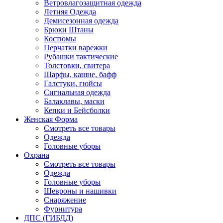
Ветровлагозащитная одежда
Летняя Одежда
Демисезонная одежда
Брюки Штаны
Костюмы
Перчатки варежки
Рубашки тактические
Толстовки, свитера
Шарфы, кашне, бафф
Галстуки, гюйсы
Сигнальная одежда
Балаклавы, маски
Кепки и Бейсболки
Женская Форма
Смотреть все товары
Одежда
Головные уборы
Охрана
Смотреть все товары
Одежда
Головные уборы
Шевроны и нашивки
Снаряжение
Фурнитура
ДПС (ГИБДД)