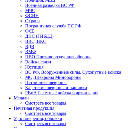
Полиция, МВД
Военная разведка ВС РФ
МЧС
ФСИН
Охрана
Пограничная служба ПС РФ
ФСБ
ДПС (ГИБДД)
ВВС, ВКС
ВДВ
ВМФ
ПВО Противовоздушная оборона
Войска связи
Юстиция
ВС РФ, Вооруженные силы, Сухопутные войска
МО, Шевроны Минобороны
Петличные шевроны
Кадетские шевроны и нашивки
РВиА Ракетные войска и артиллерия
Медали
Смотреть все товары
Печатная продукция
Смотреть все товары
Удостоверения, обложки
Смотреть все товары