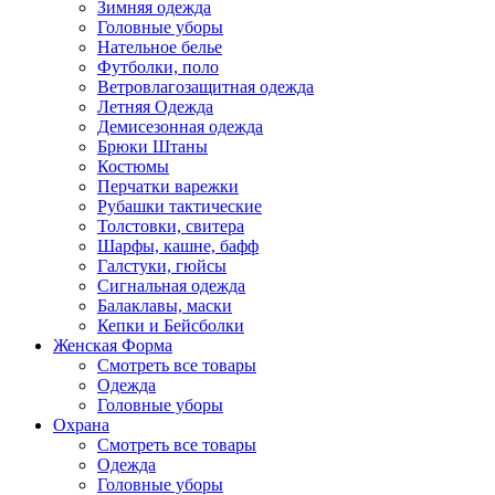
Зимняя одежда
Головные уборы
Нательное белье
Футболки, поло
Ветровлагозащитная одежда
Летняя Одежда
Демисезонная одежда
Брюки Штаны
Костюмы
Перчатки варежки
Рубашки тактические
Толстовки, свитера
Шарфы, кашне, бафф
Галстуки, гюйсы
Сигнальная одежда
Балаклавы, маски
Кепки и Бейсболки
Женская Форма
Смотреть все товары
Одежда
Головные уборы
Охрана
Смотреть все товары
Одежда
Головные уборы