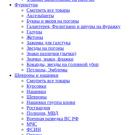
Фурнитура
Смотреть все товары
Аксельбанты
Буквы и якоря на погоны
Галантерея, Филиграни и шнуры на фуражку
Галуны
Жетоны
Зажимы для галстука
Звезды на погоны
Знаки различия (лычки)
Значки, знаки, флажки
Кокарды, звезды на головной убор
Петлицы, Эмблемы
Шевроны и нашивки
Смотреть все товары
Курсовки
Нашивки
Шевроны
Нашивки группа крови
Росгвардия
Полиция, МВД
Военная разведка ВС РФ
МЧС
ФСИН
Охрана